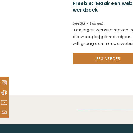
Freebie: ‘Maak een web
werkboek
Leestijd:
< 1
minuut
‘Een eigen website maken, h
die vraag krijg ik met eigen
wilt graag een nieuwe webs
moet je nou beginnen? Zie j
bomen het bos niet meer? I
LEES VERDER
nieuwe freebie gemaakt die
helpen! Anno 2022 is het ste
om online aanwezig […]